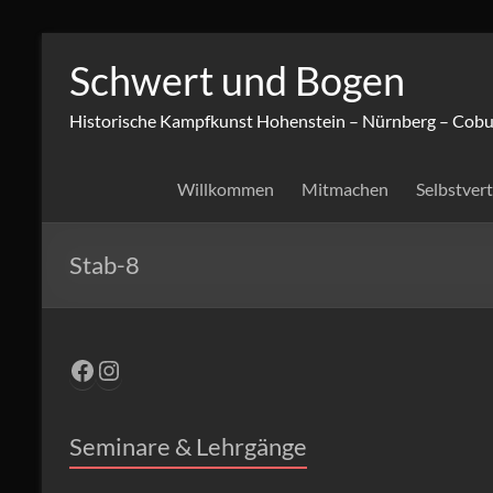
Zum
Inhalt
Schwert und Bogen
springen
Historische Kampfkunst Hohenstein – Nürnberg – Cobu
Willkommen
Mitmachen
Selbstver
Stab-8
Facebook
Instagram
Seminare & Lehrgänge