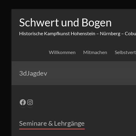
Zum
Inhalt
Schwert und Bogen
springen
Historische Kampfkunst Hohenstein – Nürnberg – Cobu
Willkommen
Mitmachen
Selbstver
3dJagdev
Facebook
Instagram
Seminare & Lehrgänge