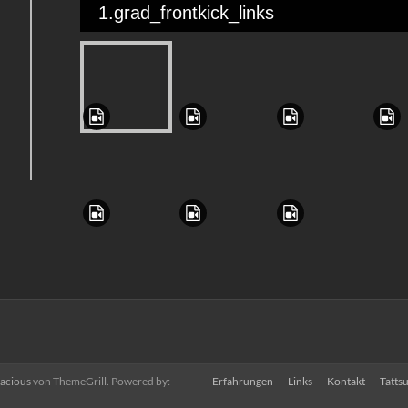
1.grad_frontkick_links
acious
von ThemeGrill. Powered by:
Erfahrungen
Links
Kontakt
Tattsu