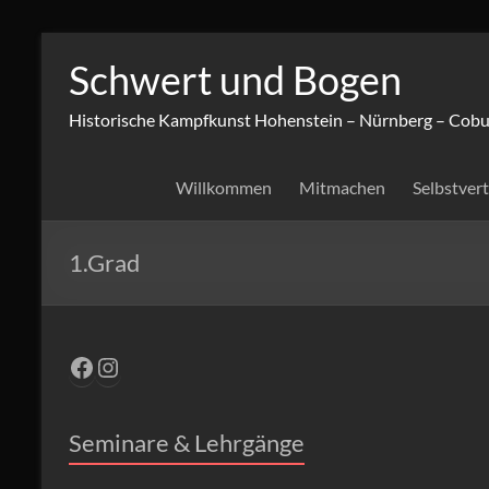
Zum
Inhalt
Schwert und Bogen
springen
Historische Kampfkunst Hohenstein – Nürnberg – Cobu
Willkommen
Mitmachen
Selbstver
1.Grad
Facebook
Instagram
Seminare & Lehrgänge