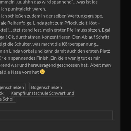
grummeln „uuuhhh das wird spannend“.. „was ist los
nd ich punktgleich waren.
und ich schießen zudem in der selben Wertungsgruppe.
ale Reihenfolge. Linda geht zum Pflock, zielt, löst –
kte)!. Jetzt stand fest, mein erster Pfeil muss sitzen. Egal
egal! Ok, durchatmen, konzentrieren. Den Ablauf Schritt
zeigt die Schulter, was macht die Körperspannung…
 in an Linda vorbei und kann damit auch den ersten Platz
ein spannendes Finish. Ein klein wenig tut es mir
nierend war und herausragend geschossen hat.. Aber: man
al die Nase vorn hat
genschießen
Bogenschießen
ck
Kampfkunstschule Schwert und
 Scholl
n