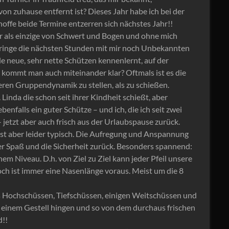
von zuhause entfernt ist? Dieses Jahr habe ich bei der
offe beide Termine entzerren sich nächstes Jahr!!
hr als einzige von Schwert und Bogen und ohne mich
rbringe die nächsten Stunden mit mir noch Unbekannten
iele neue, sehr nette Schützen kennenlernt, auf der
 kommt man auch miteinander klar? Oftmals ist es die
eren Gruppendynamik zu stellen, als zu schießen.
. Linda die schon seit ihrer Kindheit schießt, aber
enfalls ein guter Schütze – und ich, die ich seit zwei
jetzt aber auch frisch aus der Urlaubspause zurück.
, ist aber leider typisch. Die Aufregung und Anspannung
 der Spaß und die Sicherheit zurück. Besonders spannend:
em Niveau. D.h. von Ziel zu Ziel kann jeder Pfeil unsere
ch ist immer eine Nasenlänge voraus. Meist um die 8
s Hochschüssen, Tiefschüssen, einigen Weitschüssen und
n einem Gestell hingen und so von dem durchaus frischen
!!