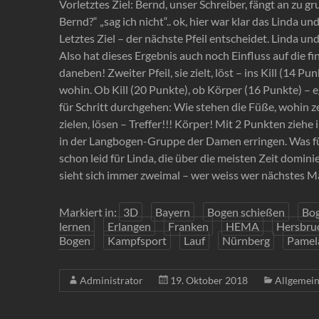
Vorletztes Ziel: Bernd, unser Schreiber, fängt an zu 
Bernd?“ „sag ich nicht“.. ok, hier war klar das Linda u
Letztes Ziel – der nächste Pfeil entscheidet. Linda 
Also hat dieses Ergebnis auch noch Einfluss auf die fin
daneben! Zweiter Pfeil, sie zielt, löst – ins Kill (14 Pun
wohin. Ob Kill (20 Punkte), ob Körper (16 Punkte) – 
für Schritt durchgehen: Wie stehen die Füße, wohin 
zielen, lösen – Treffer!!! Körper! Mit 2 Punkten ziehe
in der Langbogen-Gruppe der Damen erringen. Was für 
schon leid für Linda, die über die meisten Zeit domi
sieht sich immer zweimal – wer weiss wer nächstes M
Markiert in:
3D
Bayern
Bogen schießen
Bo
lernen
Erlangen
Franken
HEMA
Hersbru
Bogen
Kampfsport
Lauf
Nürnberg
Pamela
Administrator
19. Oktober 2018
Allgemei