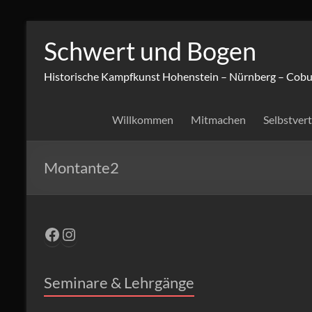
Zum
Inhalt
Schwert und Bogen
springen
Historische Kampfkunst Hohenstein – Nürnberg – Cobu
Willkommen
Mitmachen
Selbstver
Montante2
Facebook
Instagram
Seminare & Lehrgänge