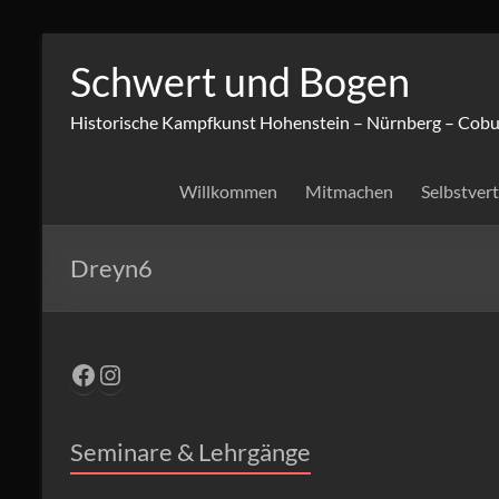
Zum
Inhalt
Schwert und Bogen
springen
Historische Kampfkunst Hohenstein – Nürnberg – Cobu
Willkommen
Mitmachen
Selbstver
Dreyn6
Facebook
Instagram
Seminare & Lehrgänge