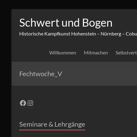
Zum
Inhalt
Schwert und Bogen
springen
Historische Kampfkunst Hohenstein – Nürnberg – Cobu
Willkommen
Mitmachen
Selbstver
Fechtwoche_V
Facebook
Instagram
Seminare & Lehrgänge