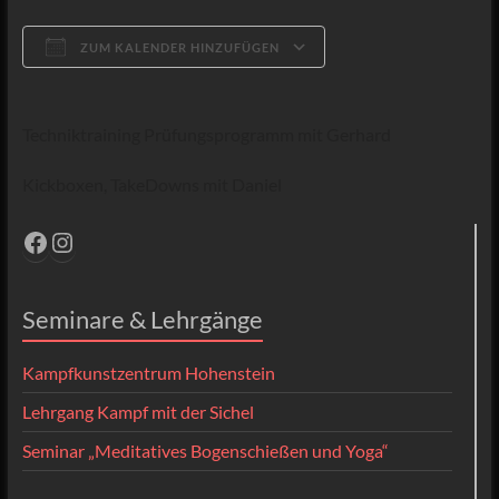
ZUM KALENDER HINZUFÜGEN
ICS herunterladen
Google Kalender
Techniktraining Prüfungsprogramm mit Gerhard
Kickboxen, TakeDowns mit Daniel
Facebook
Instagram
Seminare & Lehrgänge
Kampfkunstzentrum Hohenstein
Lehrgang Kampf mit der Sichel
Seminar „Meditatives Bogenschießen und Yoga“