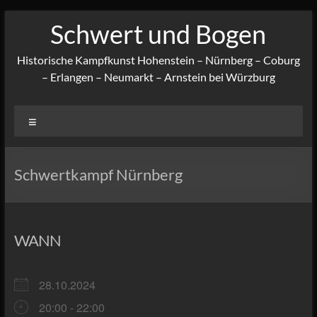
Zum
Schwert und Bogen
Inhalt
springen
Historische Kampfkunst Hohenstein – Nürnberg – Coburg
– Erlangen – Neumarkt – Arnstein bei Würzburg
Menü
Schwertkampf Nürnberg
WANN
28.10.2024
20:00 - 22:00