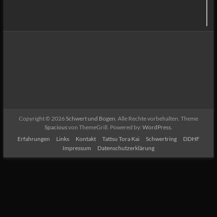
Copyright © 2026
Schwert und Bogen
. Alle Rechte vorbehalten. Theme
Spacious
von ThemeGrill. Powered by:
WordPress
.
Erfahrungen
Links
Kontakt
Tattsu Tora Kai
Schwertring
DDHF
Impressum
Datenschutzerklärung