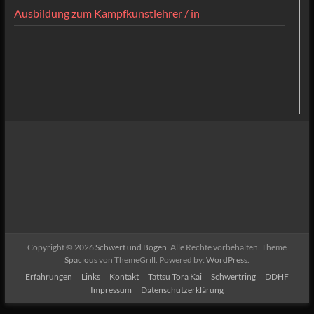
Ausbildung zum Kampfkunstlehrer / in
Copyright © 2026
Schwert und Bogen
. Alle Rechte vorbehalten. Theme
Spacious
von ThemeGrill. Powered by:
WordPress
.
Erfahrungen
Links
Kontakt
Tattsu Tora Kai
Schwertring
DDHF
Impressum
Datenschutzerklärung