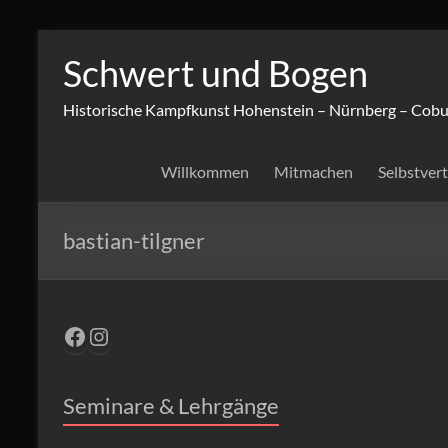
Zum
Inhalt
Schwert und Bogen
springen
Historische Kampfkunst Hohenstein – Nürnberg – Cobu
Willkommen
Mitmachen
Selbstver
bastian-tilgner
Facebook
Instagram
Seminare & Lehrgänge