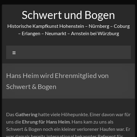
Zum
Schwert und Bogen
Inhalt
springen
Historische Kampfkunst Hohenstein – Nürnberg – Coburg
– Erlangen – Neumarkt – Arnstein bei Würzburg
Menü
Hans Heim wird Ehrenmitglied von
Schwert & Bogen
Das
Gathering
hatte viele Höhepunkte. Einer davon war für
uns die
Ehrung für Hans Heim
. Hans kam zu uns als
Schwert & Bogen noch ein kleiner verlorener Haufen war. Er
war damals bereits international bekannter Referent für