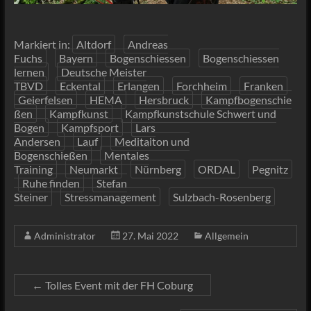
Markiert in:
Altdorf
Andreas
Fuchs
Bayern
Bogenschiessen
Bogenschiessen
lernen
Deutsche Meister
TBVD
Eckental
Erlangen
Forchheim
Franken
Geierfelsen
HEMA
Hersbruck
Kampfbogenschie
ßen
Kampfkunst
Kampfkunstschule Schwert und
Bogen
Kampfsport
Lars
Andersen
Lauf
Meditaiton und
Bogenschießen
Mentales
Training
Neumarkt
Nürnberg
ORDAL
Pegnitz
Ruhe finden
Stefan
Steiner
Stressmanagement
Sulzbach-Rosenberg
Administrator
27. Mai 2022
Allgemein
←
Tolles Event mit der FH Coburg