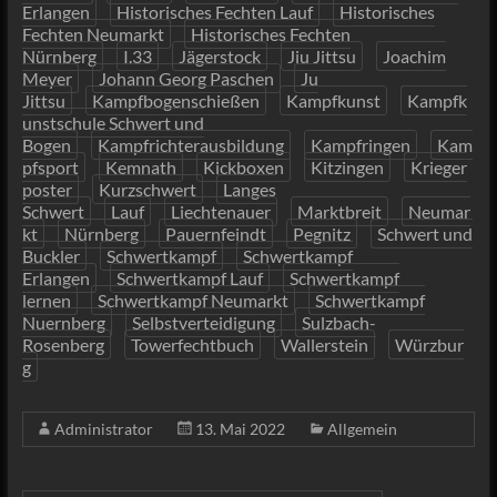
Erlangen
Historisches Fechten Lauf
Historisches
Fechten Neumarkt
Historisches Fechten
Nürnberg
I.33
Jägerstock
Jiu Jittsu
Joachim
Meyer
Johann Georg Paschen
Ju
Jittsu
Kampfbogenschießen
Kampfkunst
Kampfk
unstschule Schwert und
Bogen
Kampfrichterausbildung
Kampfringen
Kam
pfsport
Kemnath
Kickboxen
Kitzingen
Krieger
poster
Kurzschwert
Langes
Schwert
Lauf
Liechtenauer
Marktbreit
Neumar
kt
Nürnberg
Pauernfeindt
Pegnitz
Schwert und
Buckler
Schwertkampf
Schwertkampf
Erlangen
Schwertkampf Lauf
Schwertkampf
lernen
Schwertkampf Neumarkt
Schwertkampf
Nuernberg
Selbstverteidigung
Sulzbach-
Rosenberg
Towerfechtbuch
Wallerstein
Würzbur
g
Administrator
13. Mai 2022
Allgemein