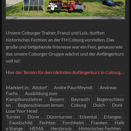
Unsere Coburger Trainer, Franzi und Luis, durften
historisches Fechten an der FH Coburg vorstellen. Das
große und tiefgehende Interesse war ein Fest, genauso wie
das unsere Coburger Gruppe wächst und der Anfängerkurs
voll ist!
H
ier der Termin für den nächsten Anfängerkurs in Coburg…
Markiert in:
Altdorf
Andre Paurñfeyndt
Andreas
Fuchs
Ausbildung zum
Kampfkunstlehrer
Bayern
Bayreuth
Bogenschiess
en
Bogenschiessen lernen
Coburg
Dolch
Dont
Lose Your Head
Turnier
Dürer
Dürerturnier
Eckental
Erlangen
Faustschild
Fechten
Forchheim
Franken
Halb
e Stange
HEMA
Hersbruck
Historisches Fechten