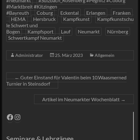
#Neumarkt
#Sulzbach_Rosenberg #Pegnitz #Coburg
#Marktbreit #Kitzingen
#Bayreuth
Coburg
Eckental
Erlangen
Franken
HEMA
Hersbruck
Kampfkunst
Kampfkunstschu
le Schwert und
Bogen
Kampfsport
Lauf
Neumarkt
Nürnberg
Schwertkampf Neumarkt
Administrator
25. März 2023
Allgemein
←
Guter Einstand für Valentin beim 10.Waasmerned
Turnier in Steinsdorf
Artikel im Neumarkter Wochenblatt
→
Facebook
Instagram
Seminare & Lehrgänge