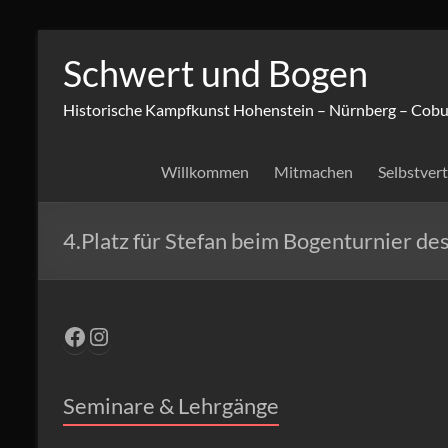
Zum
Inhalt
Schwert und Bogen
springen
Historische Kampfkunst Hohenstein – Nürnberg – Cobu
Willkommen
Mitmachen
Selbstver
4.Platz für Stefan beim Bogenturnier d
Facebook
Instagram
Seminare & Lehrgänge