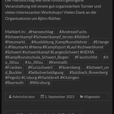
Veranstaltung mit einem gut organisiertem Turnier und
vielen interessanten Workshops! Vielen Dank an die
Organisatoren um Björn Rüther.
Markiert in:
‚#Hanseschlag
#AndreasFuchs
#Schwertkampf #Schwertkampf_lernen #Altdorf
#Neumarkt
#Ausbildung_Kampfkunstlehrer
#Erlange
n #Neumarkt #Hema #Kampfsport #Lauf #schwertkunst
#Schwert #schwertkampf #LangesSchwert #HEMA
#Kampfkunstschule_Schwert_Bogen
#Faustschild
#Ji
u_Jittsu
#Ju_Jittsu
#Kemnath
#Franken
#Kurzschwert
#Nuernberg
#Schwert_un
d_Buckler
#Selbstverteidigung
#Sulzbach_Rosenberg
#Pegnitz #Coburg #Marktbreit #Kitzingen
#Bayreuth
#Würzburg
Administrator
1. September 2023
Allgemein