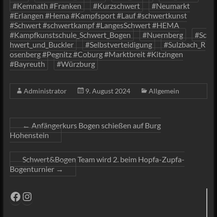
#Kemnath #Franken
#Kurzschwert
#Neumarkt
#Erlangen #Hema #Kampfsport #Lauf #schwertkunst
#Schwert #schwertkampf #LangesSchwert #HEMA
#Kampfkunstschule_Schwert_Bogen
#Nuernberg
#Sc
hwert_und_Buckler
#Selbstverteidigung
#Sulzbach_R
osenberg #Pegnitz #Coburg #Marktbreit #Kitzingen
#Bayreuth
#Würzburg
Administrator
9. August 2024
Allgemein
←
Anfängerkurs Bogen schießen auf Burg
Hohenstein
Schwert&Bogen Team wird 2. beim Hopfa-Zupfa-
Bogenturnier
→
Facebook
Instagram