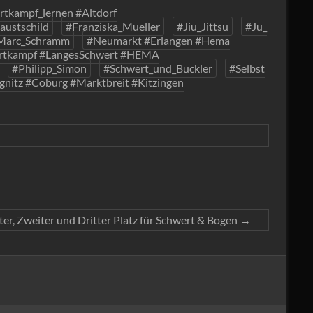
tkampf_lernen #Altdorf
austschild
#Franziska_Mueller
#Jiu_Jittsu
#Ju_
Marc_Schramm
#Neumarkt #Erlangen #Hema
ertkampf #LangesSchwert #HEMA
#Philipp_Simon
#Schwert_und_Buckler
#Selbst
nitz #Coburg #Marktbreit #Kitzingen
ter, Zweiter und Dritter Platz für Schwert & Bogen
→