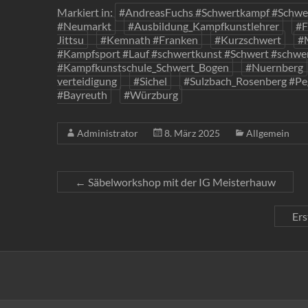
Markiert in:
#AndreasFuchs #Schwertkampf #Schwer
#Neumarkt
#Ausbildung_Kampfkunstlehrer
#F
Jittsu
#Kemnath #Franken
#Kurzschwert
#
#Kampfsport #Lauf #schwertkunst #Schwert #schw
#Kampfkunstschule_Schwert_Bogen
#Nuernberg
verteidigung
#Sichel
#Sulzbach_Rosenberg #Peg
#Bayreuth
#Würzburg
Administrator
8. März 2025
Allgemein
←
Säbelworkshop mit der IG Meisterhauw
Ers