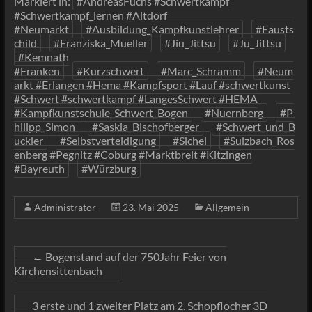
Markiert in:
#AndreasFuchs #Schwertkampf
#Schwertkampf_lernen #Altdorf
#Neumarkt
#Ausbildung_Kampfkunstlehrer
#Fausts
child
#Franziska_Mueller
#Jiu_Jittsu
#Ju_Jittsu
#Kemnath
#Franken
#Kurzschwert
#Marc_Schramm
#Neum
arkt #Erlangen #Hema #Kampfsport #Lauf #schwertkunst
#Schwert #schwertkampf #LangesSchwert #HEMA
#Kampfkunstschule_Schwert_Bogen
#Nuernberg
#P
hilipp_Simon
#Saskia_Bischofberger
#Schwert_und_B
uckler
#Selbstverteidigung
#Sichel
#Sulzbach_Ros
enberg #Pegnitz #Coburg #Marktbreit #Kitzingen
#Bayreuth
#Würzburg
Administrator
23. Mai 2025
Allgemein
←
Bogenstand auf der 750Jahr Feier von
Kirchensittenbach
3 erste und 1 zweiter Platz am 2. Schopflocher 3D