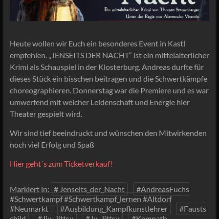
Heute wollen wir Euch ein besonderes Event in Kastl
empfehlen. „JENSEITS DER NACHT“ ist ein mittelalterlicher
Krimi als Schauspiel in der Klosterburg. Andreas durfte für
dieses Stück ein bisschen beitragen und die Schwertkämpfe
choreographieren. Donnerstag war die Premiere und es war
umwerfend mit welcher Leidenschaft und Energie hier
Theater gespielt wird.
Wir sind tief beeindruckt und wünschen den Mitwirkenden
noch viel Erfolg und Spaß
Hier geht´s zum Ticketverkauf!
Markiert in:
# Jenseits_der_Nacht
#AndreasFuchs
#Schwertkampf #Schwertkampf_lernen #Altdorf
#Neumarkt
#Ausbildung_Kampfkunstlehrer
#Fausts
child
#Jiu_Jittsu
#Ju_Jittsu
#Kemnath