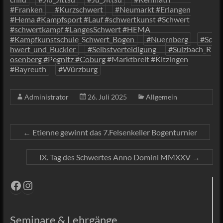
#Franken
#Kurzschwert
#Neumarkt #Erlangen
#Hema #Kampfsport #Lauf #schwertkunst #Schwert
#schwertkampf #LangesSchwert #HEMA
#Kampfkunstschule_Schwert_Bogen
#Nuernberg
#Sc
hwert_und_Buckler
#Selbstverteidigung
#Sulzbach_R
osenberg #Pegnitz #Coburg #Marktbreit #Kitzingen
#Bayreuth
#Würzburg
Administrator
26. Juli 2025
Allgemein
←
Etienne gewinnt das 7.Felsenkeller Bogenturnier
IX. Tag des Schwertes Anno Domini MMXXV
→
Facebook
Instagram
Seminare & Lehrgänge