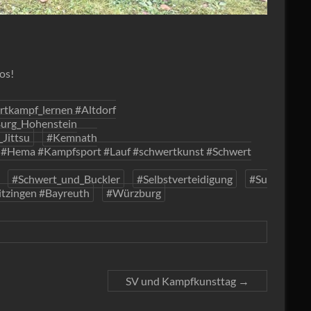
os!
tkampf_lernen #Altdorf
urg_Hohenstein
_Jittsu
#Kemnath
 #Hema #Kampfsport #Lauf #schwertkunst #Schwert
#Schwert_und_Buckler
#Selbstverteidigung
#Su
itzingen #Bayreuth
#Würzburg
SV und Kampfkunsttag
→