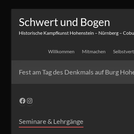
Zum
Inhalt
Schwert und Bogen
springen
Historische Kampfkunst Hohenstein – Nürnberg – Cobu
Willkommen
Mitmachen
Selbstver
Fest am Tag des Denkmals auf Burg Hoh
Facebook
Instagram
Seminare & Lehrgänge