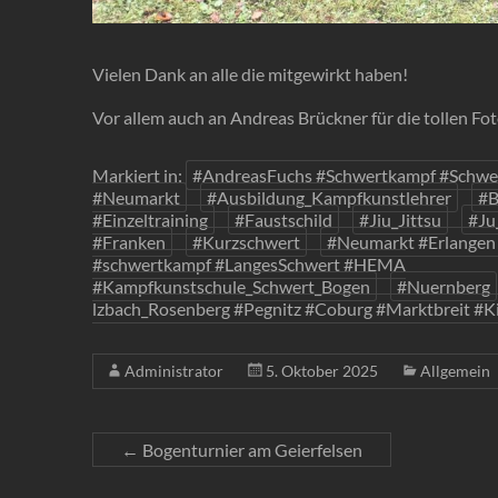
Vielen Dank an alle die mitgewirkt haben!
Vor allem auch an Andreas Brückner für die tollen Fot
Markiert in:
#AndreasFuchs #Schwertkampf #Schwer
#Neumarkt
#Ausbildung_Kampfkunstlehrer
#B
#Einzeltraining
#Faustschild
#Jiu_Jittsu
#Ju
#Franken
#Kurzschwert
#Neumarkt #Erlangen
#schwertkampf #LangesSchwert #HEMA
#Kampfkunstschule_Schwert_Bogen
#Nuernberg
lzbach_Rosenberg #Pegnitz #Coburg #Marktbreit #K
Administrator
5. Oktober 2025
Allgemein
←
Bogenturnier am Geierfelsen