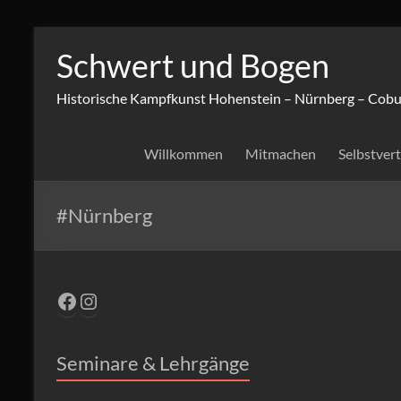
Zum
Inhalt
Schwert und Bogen
springen
Historische Kampfkunst Hohenstein – Nürnberg – Cobu
Willkommen
Mitmachen
Selbstver
#Nürnberg
Facebook
Instagram
Seminare & Lehrgänge