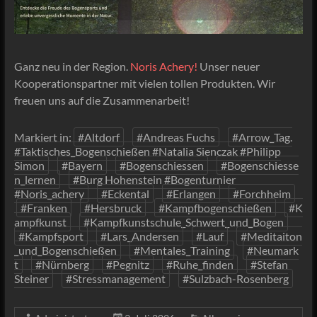
Ganz neu in der Region.
Noris Achery!
Unser neuer
Kooperationspartner mit vielen tollen Produkten. Wir
freuen uns auf die Zusammenarbeit!
Markiert in:
#Altdorf
#Andreas Fuchs
#Arrow_Tag.
#Taktisches_Bogenschießen #Natalia Sienczak #Philipp
Simon
#Bayern
#Bogenschiessen
#Bogenschiesse
n_lernen
#Burg Hohenstein #Bogenturnier
#Noris_achery
#Eckental
#Erlangen
#Forchheim
#Franken
#Hersbruck
#Kampfbogenschießen
#K
ampfkunst
#Kampfkunstschule_Schwert_und_Bogen
#Kampfsport
#Lars_Andersen
#Lauf
#Meditaiton
_und_Bogenschießen
#Mentales_Training
#Neumark
t
#Nürnberg
#Pegnitz
#Ruhe_finden
#Stefan
Steiner
#Stressmanagement
#Sulzbach-Rosenberg