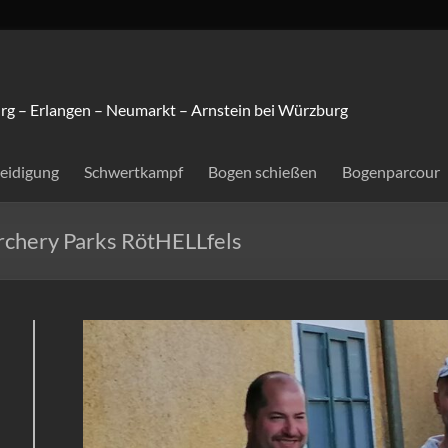
rg – Erlangen – Neumarkt – Arnstein bei Würzburg
teidigung
Schwertkampf
Bogen schießen
Bogenparcour
Archery Parks RötHELLfels