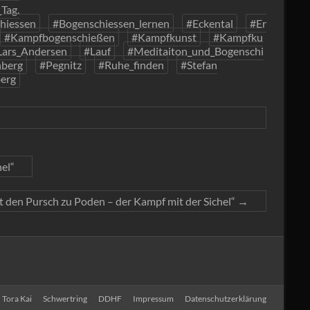
Tag.
hiessen
#Bogenschiessen_lernen
#Eckental
#Er
#Kampfbogenschießen
#Kampfkunst
#Kampfku
Lars_Andersen
#Lauf
#Meditaiton_und_Bogenschi
berg
#Pegnitz
#Ruhe_finden
#Stefan
erg
el“
t den Pursch zu Poden – der Kampf mit der Sichel“
→
 Tora Kai
Schwertring
DDHF
Impressum
Datenschutzerklärung