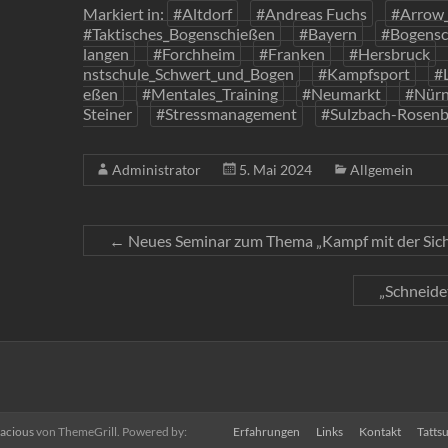
Markiert in:
#Altdorf
#Andreas Fuchs
#Arrow_
#Taktisches_Bogenschießen
#Bayern
#Bogensc
langen
#Forchheim
#Franken
#Hersbruck
nstschule_Schwert_und_Bogen
#Kampfsport
#
eßen
#Mentales_Training
#Neumarkt
#Nürn
Steiner
#Stressmanagement
#Sulzbach-Rosenb
Administrator
5. Mai 2024
Allgemein
←
Neues Seminar zum Thema „Kampf mit der Sich
„Schneide
acious
von ThemeGrill. Powered by:
Erfahrungen
Links
Kontakt
Tattsu