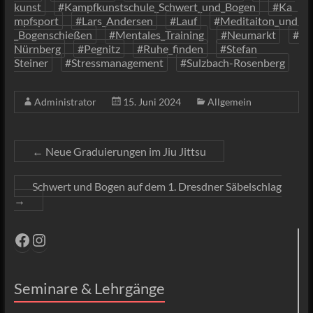
kunst
#Kampfkunstschule_Schwert_und_Bogen
#Ka
mpfsport
#Lars_Andersen
#Lauf
#Meditaiton_und
_Bogenschießen
#Mentales_Training
#Neumarkt
#
Nürnberg
#Pegnitz
#Ruhe_finden
#Stefan
Steiner
#Stressmanagement
#Sulzbach-Rosenberg
Administrator
15. Juni 2024
Allgemein
←
Neue Graduierungen im Jiu Jittsu
Schwert und Bogen auf dem 1. Dresdner Säbelschlag
→
Facebook
Instagram
Seminare & Lehrgänge