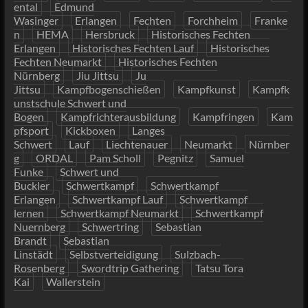
ental
Edmund
Wasinger
Erlangen
Fechten
Forchheim
Franke
n
HEMA
Hersbruck
Historisches Fechten
Erlangen
Historisches Fechten Lauf
Historisches
Fechten Neumarkt
Historisches Fechten
Nürnberg
Jiu Jittsu
Ju
Jittsu
Kampfbogenschießen
Kampfkunst
Kampfk
unstschule Schwert und
Bogen
Kampfrichterausbildung
Kampfringen
Kam
pfsport
Kickboxen
Langes
Schwert
Lauf
Liechtenauer
Neumarkt
Nürnber
g
ORDAL
Pam Scholl
Pegnitz
Samuel
Funke
Schwert und
Buckler
Schwertkampf
Schwertkampf
Erlangen
Schwertkampf Lauf
Schwertkampf
lernen
Schwertkampf Neumarkt
Schwertkampf
Nuernberg
Schwertring
Sebastian
Brandt
Sebastian
Linstädt
Selbstverteidigung
Sulzbach-
Rosenberg
Swordtrip Gathering
Tatsu Tora
Kai
Wallerstein