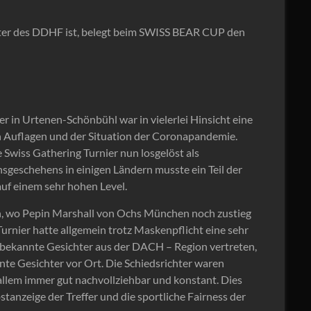
chter des DDHF ist, belegt beim SWISS BEAR CUP den
 in Urtenen-Schönbühl war in vielerlei Hinsicht eine
n Auflagen und der Situation der Coronapandemie.
 Swiss Gathering Turnier nun losgelöst als
nsgeschehens in einigen Ländern musste ein Teil der
auf einem sehr hohen Level.
n, wo Pepin Marshall von Ochs München noch zustieg
urnier hatte allgemein trotz Maskenpflicht eine sehr
bekannte Gesichter aus der DACH – Region vertreten,
nte Gesichter vor Ort. Die Schiedsrichter waren
llem immer gut nachvollziehbar und konstant. Dies
tanzeige der Treffer und die sportliche Fairness der