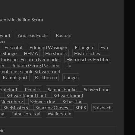
sen Miekkailun Seura
eyndt
Andreas Fuchs
Bastian
en
Eckental
Edmund Wasinger
Erlangen
Eva
e Stange
HEMA
Hersbruck
Historisches
storisches Fechten Neumarkt
Historisches Fechten
er
Johann Georg Paschen
Ju
mpfkunstschule Schwert und
Kampfsport
Kickboxen
Langes
rnfeindt
Pegnitz
Samuel Funke
Schwert und
Schwertkampf Lauf
Schwertkampf
 Nuernberg
Schwertring
Sebastian
SheMasters
Sparring Gloves
SPES
Sulzbach-
ng
Tatsu Tora Kai
Wallerstein
ein