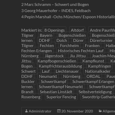
2 Marc Schramm – Schwert und Bogen
3 Georg Mauerhofer – INDES, Feldbach
4 Pepin Marshall -Ochs München/ Espoon Historialli
Markiert in:
8 Openings
Altdorf
Andre Paurñf
Tilgner
Bayern
Bogenschießen
Bogenschieß
lernen
DDHF
Dolch
Dürer
Dürerturnier
Tilgner
Fechten
Forchheim
Franken
Halb
Fechten Erlangen
Historisches Fechten Lauf
Hi
Nürnberg
Jägerstock
Jiu Jittsu
Joachim Mey
Jittsu
Kampfbogenschießen
Kampfkunst
Ka
Bogen
Kampfrichterausbildung
Kampfringen
Schwert
Lauf
Liechtenauer
Nationalkader
DDHF
Neumarkt
Nürnberg
ORDAL
Paue
Buckler
Schwertkampf
Schwertkampf Erlangen
lernen
Schwertkampf Neumarkt
Schwertkampf
Brandt
Sebastian Linstädt
Selbstverteidigung
Rosenberg
Superior Fencing
Swordtrip Gatheri
Administrator
20. November 2020
Allgem