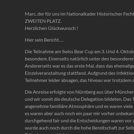
Marc, der für uns im Nationalkader Historischer Fe
ZWEITEN PLATZ.
Herzlichen Glückwunsch !
Hier sein Bericht….
Die Teilnahme am Swiss Bear Cup am 3. Und 4. Oktober
besondere. Einerseits natürlich unter den besondere
Andererseits war es das erste Mal, dass das ehemalige
Einzelveranstaltung stattfand. Aufgrund des Infektio
Teilnehmer leider absagen, das Niveau war trotzdem 
Die Anreise erfolgte von Nürnberg aus über Münche
und wir somit die deutsche Delegation bildeten. Das T
angenehme familiäre Atmosphäre und es waren viele 
es waren aber auch noch ein paar mir vorher unbekan
durchgehend fair und die Entscheidungen waren vor a
wurde auch noch durch die hohe Bereitschaft zur Selbs