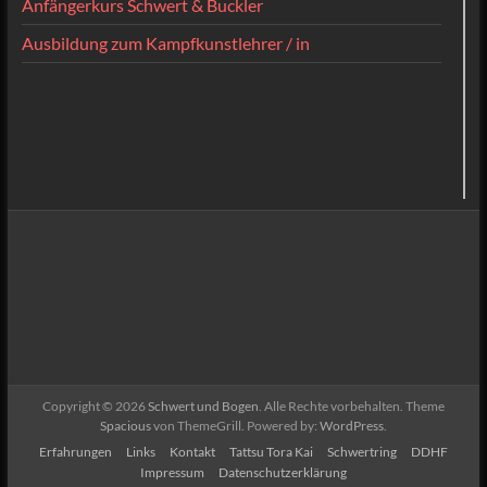
Anfängerkurs Schwert & Buckler
Ausbildung zum Kampfkunstlehrer / in
Copyright © 2026
Schwert und Bogen
. Alle Rechte vorbehalten. Theme
Spacious
von ThemeGrill. Powered by:
WordPress
.
Erfahrungen
Links
Kontakt
Tattsu Tora Kai
Schwertring
DDHF
Impressum
Datenschutzerklärung