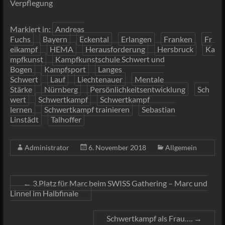
Verpflegung
Markiert in:
Andreas
Fuchs
Bayern
Eckental
Erlangen
Franken
Fr
eikampf
HEMA
Herausforderung
Hersbruck
Ka
mpfkunst
Kampfkunstschule Schwert und
Bogen
Kampfsport
Langes
Schwert
Lauf
Liechtenauer
Mentale
Stärke
Nürnberg
Persönlichkeitsentwicklung
Sch
wert
Schwertkampf
Schwertkampf
lernen
Schwertkampf trainieren
Sebastian
Linstädt
Talhoffer
Administrator
6. November 2018
Allgemein
←
3.Platz für Marc beim SWISS Gathering – Marc und
Linnel im Halbfinale
Schwertkampf als Frau….
→