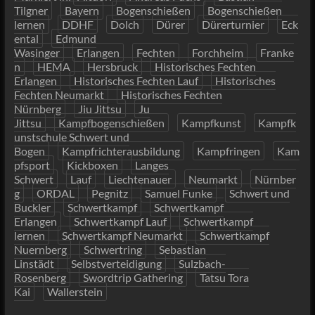
Tilgner
Bayern
Bogenschießen
Bogenschießen
lernen
DDHF
Dolch
Dürer
Dürerturnier
Eck
ental
Edmund
Wasinger
Erlangen
Fechten
Forchheim
Franke
n
HEMA
Hersbruck
Historisches Fechten
Erlangen
Historisches Fechten Lauf
Historisches
Fechten Neumarkt
Historisches Fechten
Nürnberg
Jiu Jittsu
Ju
Jittsu
Kampfbogenschießen
Kampfkunst
Kampfk
unstschule Schwert und
Bogen
Kampfrichterausbildung
Kampfringen
Kam
pfsport
Kickboxen
Langes
Schwert
Lauf
Liechtenauer
Neumarkt
Nürnber
g
ORDAL
Pegnitz
Samuel Funke
Schwert und
Buckler
Schwertkampf
Schwertkampf
Erlangen
Schwertkampf Lauf
Schwertkampf
lernen
Schwertkampf Neumarkt
Schwertkampf
Nuernberg
Schwertring
Sebastian
Linstädt
Selbstverteidigung
Sulzbach-
Rosenberg
Swordtrip Gathering
Tatsu Tora
Kai
Wallerstein