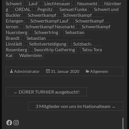
Schwert
Lauf
Liechtenauer
Neumarkt
Nürnber
g
ORDAL
Pegnitz
Samuel Funke
Schwert und
Buckler
Schwertkampf
Schwertkampf
Erlangen
Schwertkampf Lauf
Schwertkampf
lernen
Schwertkampf Neumarkt
Schwertkampf
Nuernberg
Schwertring
Sebastian
Brandt
Sebastian
Linstädt
Selbstverteidigung
Sulzbach-
Rosenberg
Swordtrip Gathering
Tatsu Tora
Kai
Wallerstein
Administrator
31. Januar 2020
Allgemein
←
DÜRER TURNIER ausgebucht!
3 Mitglieder von uns im Nationalteam
→
Facebook
Instagram