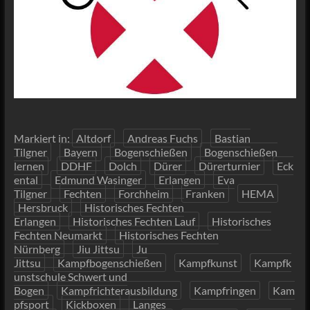
Markiert in:
Altdorf
Andreas Fuchs
Bastian
Tilgner
Bayern
Bogenschießen
Bogenschießen
lernen
DDHF
Dolch
Dürer
Dürerturnier
Eck
ental
Edmund Wasinger
Erlangen
Eva
Tilgner
Fechten
Forchheim
Franken
HEMA
Hersbruck
Historisches Fechten
Erlangen
Historisches Fechten Lauf
Historisches
Fechten Neumarkt
Historisches Fechten
Nürnberg
Jiu Jittsu
Ju
Jittsu
Kampfbogenschießen
Kampfkunst
Kampfk
unstschule Schwert und
Bogen
Kampfrichterausbildung
Kampfringen
Kam
pfsport
Kickboxen
Langes