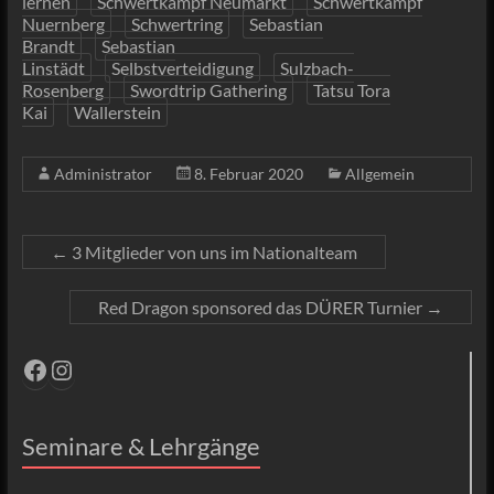
lernen
Schwertkampf Neumarkt
Schwertkampf
Nuernberg
Schwertring
Sebastian
Brandt
Sebastian
Linstädt
Selbstverteidigung
Sulzbach-
Rosenberg
Swordtrip Gathering
Tatsu Tora
Kai
Wallerstein
Administrator
8. Februar 2020
Allgemein
←
3 Mitglieder von uns im Nationalteam
Red Dragon sponsored das DÜRER Turnier
→
Facebook
Instagram
Seminare & Lehrgänge