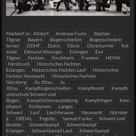
Markiert in:
Altdorf
Andreas Fuchs
Bastian
Tilgner
Bayern
Bogenschießen
Bogenschießen
lernen
DDHF
Dolch
Dürer
Dürerturnier
Eck
ental
Edmund Wasinger
Erlangen
Eva
Tilgner
Fechten
Forchheim
Franken
HEMA
Hersbruck
Historisches Fechten
Erlangen
Historisches Fechten Lauf
Historisches
Fechten Neumarkt
Historisches Fechten
Nürnberg
Jiu Jittsu
Ju
Jittsu
Kampfbogenschießen
Kampfkunst
Kampfk
unstschule Schwert und
Bogen
Kampfrichterausbildung
Kampfringen
Kam
pfsport
Kickboxen
Langes
Schwert
Lauf
Liechtenauer
Neumarkt
Nürnber
g
ORDAL
Pegnitz
Samuel Funke
Schwert und
Buckler
Schwertkampf
Schwertkampf
Erlangen
Schwertkampf Lauf
Schwertkampf