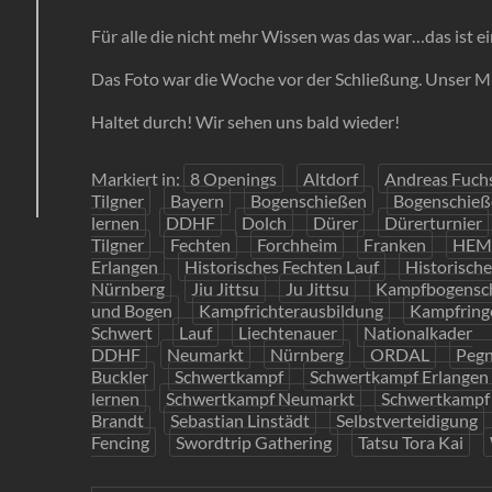
Für alle die nicht mehr Wissen was das war…das ist
Das Foto war die Woche vor der Schließung. Unser M
Haltet durch! Wir sehen uns bald wieder!
Markiert in:
8 Openings
Altdorf
Andreas Fuch
Tilgner
Bayern
Bogenschießen
Bogenschieß
lernen
DDHF
Dolch
Dürer
Dürerturnier
Tilgner
Fechten
Forchheim
Franken
HEM
Erlangen
Historisches Fechten Lauf
Historisch
Nürnberg
Jiu Jittsu
Ju Jittsu
Kampfbogensc
und Bogen
Kampfrichterausbildung
Kampfring
Schwert
Lauf
Liechtenauer
Nationalkader
DDHF
Neumarkt
Nürnberg
ORDAL
Pegn
Buckler
Schwertkampf
Schwertkampf Erlangen
lernen
Schwertkampf Neumarkt
Schwertkampf
Brandt
Sebastian Linstädt
Selbstverteidigung
Fencing
Swordtrip Gathering
Tatsu Tora Kai