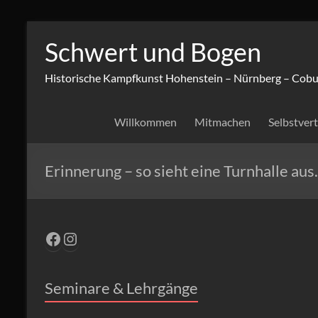
Zum
Inhalt
Schwert und Bogen
springen
Historische Kampfkunst Hohenstein – Nürnberg – Cobu
Willkommen
Mitmachen
Selbstver
Erinnerung – so sieht eine Turnhalle au
Facebook
Instagram
Seminare & Lehrgänge