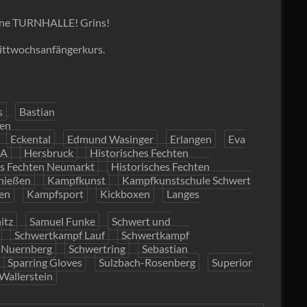
 eine TURNHALLE! Grins!
ittwochsanfängerkurs.
s
Bastian
en
Eckental
Edmund Wasinger
Erlangen
Eva
A
Hersbruck
Historisches Fechten
es Fechten Neumarkt
Historisches Fechten
hießen
Kampfkunst
Kampfkunstschule Schwert
en
Kampfsport
Kickboxen
Langes
itz
Samuel Funke
Schwert und
Schwertkampf Lauf
Schwertkampf
 Nuernberg
Schwertring
Sebastian
Sparring Gloves
Sulzbach-Rosenberg
Superior
Wallerstein