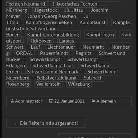
Fechten Neumarkt
Historisches Fechten
Nürnberg
Jägerstock
Jiu Jittsu
Joachim
Meyer
Johann Georg Paschen
Ju
Jittsu
Kampfbogenschießen
Kampfkunst
Kampfk
unstschule Schwert und
Bogen
Kampfrichterausbildung
Kampfringen
Kam
pfsport
Kickboxen
Langes
Schwert
Lauf
Liechtenauer
Neumarkt
Nürnber
g
ORDAL
Pauernfeindt
Pegnitz
Schwert und
Buckler
Schwertkampf
Schwertkampf
Erlangen
Schwertkampf Lauf
Schwertkampf
lernen
Schwertkampf Neumarkt
Schwertkampf
Nuernberg
Selbstverteidigung
Sulzbach-
Rosenberg
Wallerstein
Würzburg
Administrator
22. Januar 2021
Allgemein
←
Die Reiter sind ausgesandt!