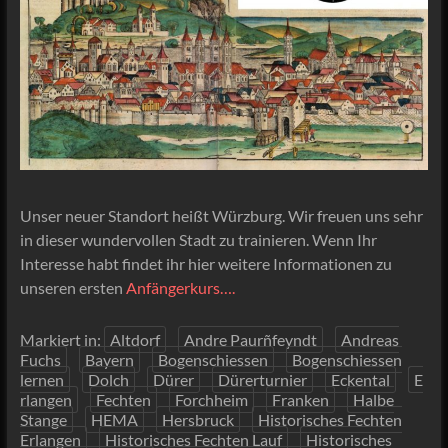
Unser neuer Standort heißt Würzburg. Wir freuen uns sehr
in dieser wundervollen Stadt zu trainieren. Wenn Ihr
Interesse habt findet ihr hier weitere Informationen zu
unseren ersten
Anfängerkurs….
Markiert in:
Altdorf
Andre Paurñfeyndt
Andreas
Fuchs
Bayern
Bogenschiessen
Bogenschiessen
lernen
Dolch
Dürer
Dürerturnier
Eckental
E
rlangen
Fechten
Forchheim
Franken
Halbe
Stange
HEMA
Hersbruck
Historisches Fechten
Erlangen
Historisches Fechten Lauf
Historisches